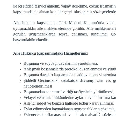
ile içi şiddet, taşıyıcı annelik, yapay döllenme, çocuk istismar
kapsamında ele alınan konular gerek uluslararası sözleşmelerde
Aile hukuku kapsamında Türk Medeni Kanunu’nda ve diğer
uyuşmazlıklar aile mahkemelerinde görülür. Aile mahkemeler
görülen uyuşmazlıklarda sosyal çalışmacı, ruhbilimci gi
başvurulabilmektedir.
Aile Hukuku Kapsamındaki Hizmetlerimiz
Boşanma ve
soybağı
davalarının yürütülmesi,
Anlaşmalı boşanmalarda protokol düzenlenmesi ve yürüt
Boşanma davaları kapsamında maddi ve manevi tazminat 
Şiddetli Geçimsizlik, sadakatsiz davranış, zina vb. g
neticelendirilmesi
Boşanmadan sonra mal varlığı tasfiyesinin yürütülmesi,
Velayet ve nafaka hükümlerine aykırı davranılmasına kar
Aile içi şiddet ve benzeri hallerde tedbir kararı alınması,
Evlat edinmeden kaynaklanan uyuşmazlıkların çözümü,
Evlenecek taraflar arasında yapılacak malvarlığı sözleş