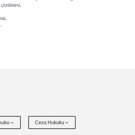
 çözülmesi,
ümü,
.
kuku
Ceza Hukuku